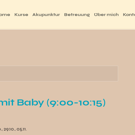
ome
Kurse
Akupunktur
Betreuung
Über mich
Kont
it Baby (9:00-10:15)
, 29.10., 05.11.