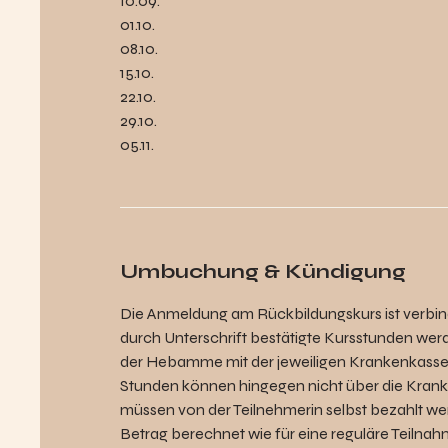
10.09.
.
01.10.
08.10.
15.10.
22.10.
29.10.
Umbuchung & Kündigung
Die Anmeldung am Rückbildungskurs ist verbin
durch Unterschrift bestätigte Kursstunden werd
der Hebamme mit der jeweiligen Krankenkas
Stunden können hingegen nicht über die Kra
müssen von der Teilnehmerin selbst bezahlt wer
Betrag berechnet wie für eine reguläre Teilnahm