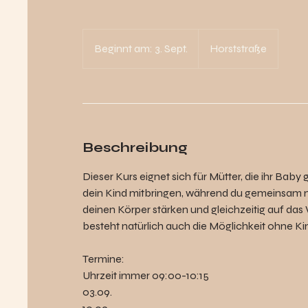
Beginnt am: 3. Sept.
B
Horststraße
e
g
i
n
n
Beschreibung
t
a
Dieser Kurs eignet sich für Mütter, die ihr Bab
m
dein Kind mitbringen, während du gemeinsam 
:
deinen Körper stärken und gleichzeitig auf da
3
besteht natürlich auch die Möglichkeit ohne 
.
S
Termine:
e
Uhrzeit immer 09:00-10:15
p
03.09.
t